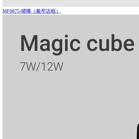
MF0875-猪嘴（极窄边框）