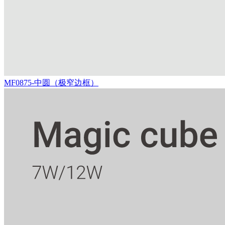
MF0875-中圆（极窄边框）