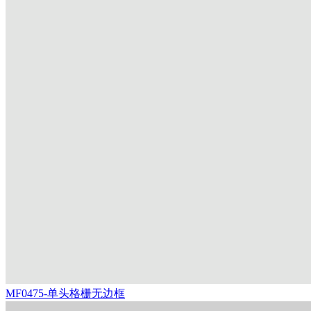
MF0475-单头格栅无边框