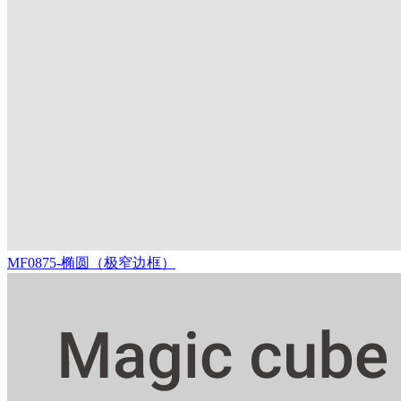
MF0875-椭圆（极窄边框）