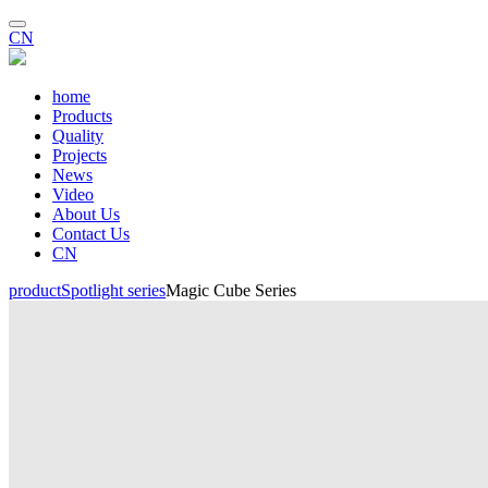
CN
home
Products
Quality
Projects
News
Video
About Us
Contact Us
CN
product
Spotlight series
Magic Cube Series