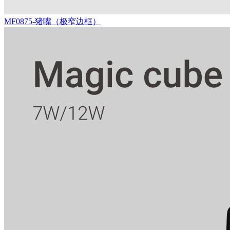
MF0875-猪嘴（极窄边框）