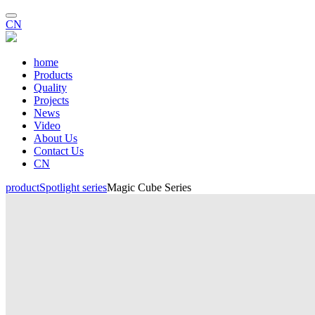
CN
home
Products
Quality
Projects
News
Video
About Us
Contact Us
CN
product
Spotlight series
Magic Cube Series