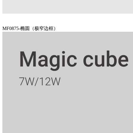
MF0875-椭圆（极窄边框）