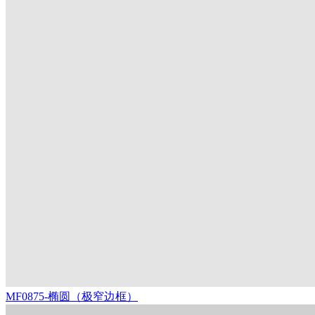
MF0875-椭圆（极窄边框）