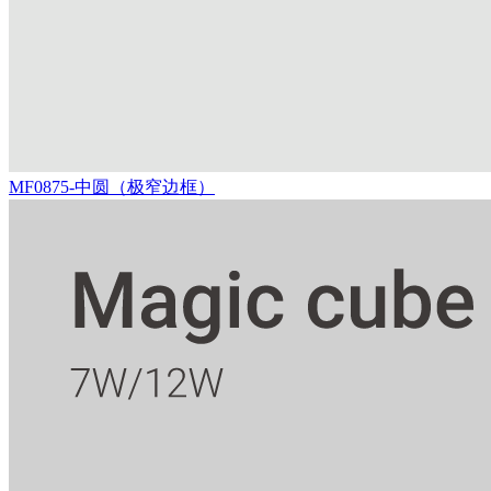
MF0875-中圆（极窄边框）